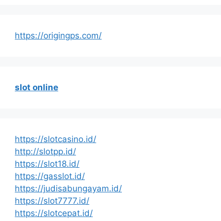
https://origingps.com/
slot online
https://slotcasino.id/
http://slotpp.id/
https://slot18.id/
https://gasslot.id/
https://judisabungayam.id/
https://slot7777.id/
https://slotcepat.id/