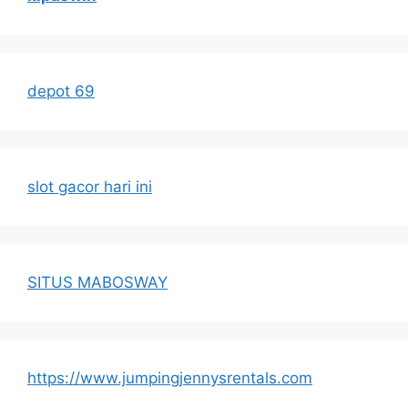
depot 69
slot gacor hari ini
SITUS MABOSWAY
https://www.jumpingjennysrentals.com