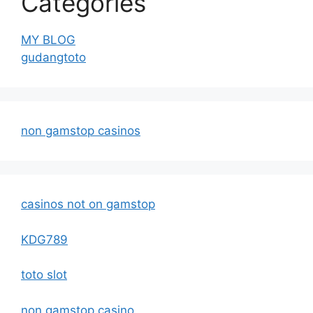
Categories
MY BLOG
gudangtoto
non gamstop casinos
casinos not on gamstop
KDG789
toto slot
non gamstop casino