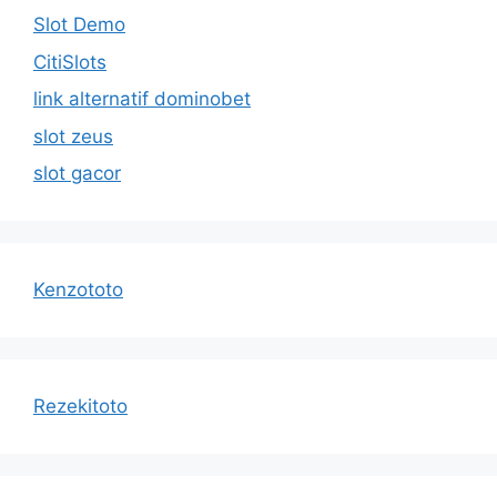
Slot Demo
CitiSlots
link alternatif dominobet
slot zeus
slot gacor
Kenzototo
Rezekitoto