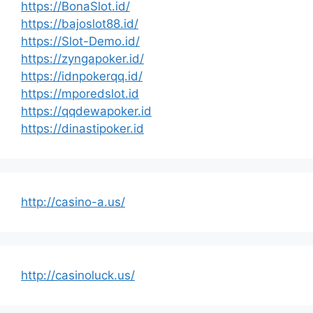
https://BonaSlot.id/
https://bajoslot88.id/
https://Slot-Demo.id/
https://zyngapoker.id/
https://idnpokerqq.id/
https://mporedslot.id
https://qqdewapoker.id
https://dinastipoker.id
http://casino-a.us/
http://casinoluck.us/