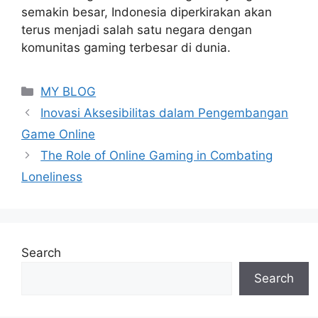
semakin besar, Indonesia diperkirakan akan
terus menjadi salah satu negara dengan
komunitas gaming terbesar di dunia.
Categories
MY BLOG
Inovasi Aksesibilitas dalam Pengembangan
Game Online
The Role of Online Gaming in Combating
Loneliness
Search
Search