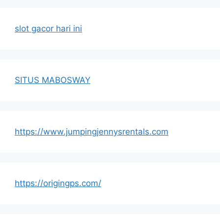
slot gacor hari ini
SITUS MABOSWAY
https://www.jumpingjennysrentals.com
https://origingps.com/