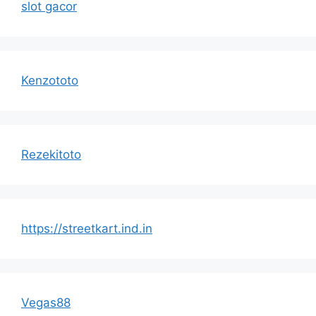
slot gacor
Kenzototo
Rezekitoto
https://streetkart.ind.in
Vegas88