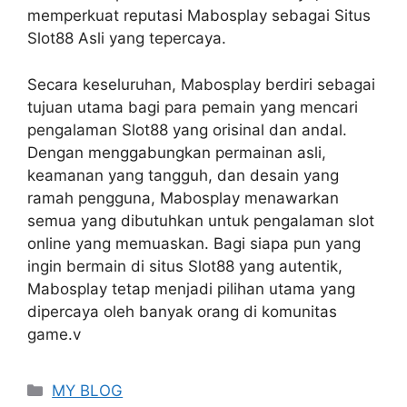
memperkuat reputasi Mabosplay sebagai Situs
Slot88 Asli yang tepercaya.
Secara keseluruhan, Mabosplay berdiri sebagai
tujuan utama bagi para pemain yang mencari
pengalaman Slot88 yang orisinal dan andal.
Dengan menggabungkan permainan asli,
keamanan yang tangguh, dan desain yang
ramah pengguna, Mabosplay menawarkan
semua yang dibutuhkan untuk pengalaman slot
online yang memuaskan. Bagi siapa pun yang
ingin bermain di situs Slot88 yang autentik,
Mabosplay tetap menjadi pilihan utama yang
dipercaya oleh banyak orang di komunitas
game.v
Categories
MY BLOG