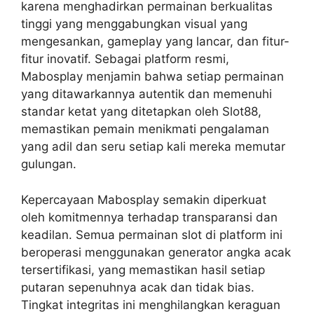
karena menghadirkan permainan berkualitas
tinggi yang menggabungkan visual yang
mengesankan, gameplay yang lancar, dan fitur-
fitur inovatif. Sebagai platform resmi,
Mabosplay menjamin bahwa setiap permainan
yang ditawarkannya autentik dan memenuhi
standar ketat yang ditetapkan oleh Slot88,
memastikan pemain menikmati pengalaman
yang adil dan seru setiap kali mereka memutar
gulungan.
Kepercayaan Mabosplay semakin diperkuat
oleh komitmennya terhadap transparansi dan
keadilan. Semua permainan slot di platform ini
beroperasi menggunakan generator angka acak
tersertifikasi, yang memastikan hasil setiap
putaran sepenuhnya acak dan tidak bias.
Tingkat integritas ini menghilangkan keraguan