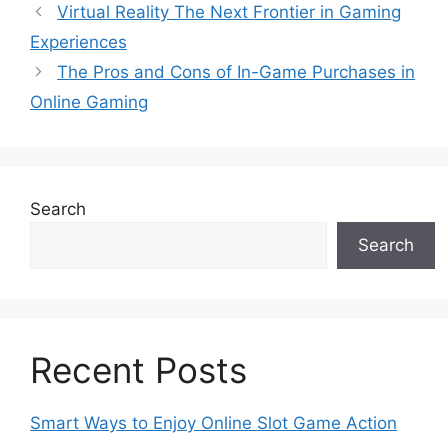
Virtual Reality The Next Frontier in Gaming
Experiences
The Pros and Cons of In-Game Purchases in
Online Gaming
Search
Search
Recent Posts
Smart Ways to Enjoy Online Slot Game Action